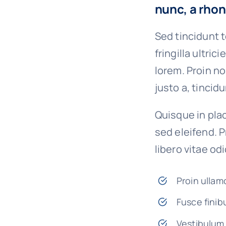
nunc, a rhon
Sed tincidunt t
fringilla ultric
lorem. Proin n
justo a, tincid
Quisque in plac
sed eleifend. P
libero vitae od
Proin ullam
Fusce finib
Vestibulum 