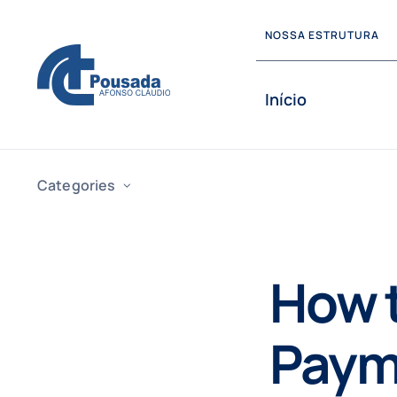
Skip
NOSSA ESTRUTURA
to
content
Início
Categories
How t
Paym