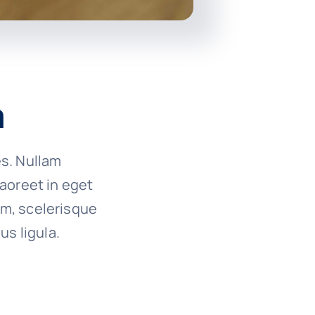
a
es. Nullam
 laoreet in eget
um, scelerisque
us ligula.