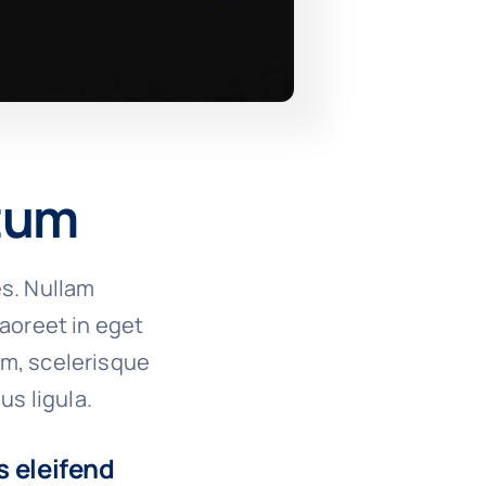
ctum
es. Nullam
 laoreet in eget
um, scelerisque
us ligula.
s eleifend