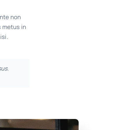
ante non
s metus in
isi.
sus.