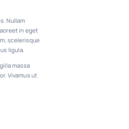
es. Nullam
 laoreet in eget
um, scelerisque
us ligula.
ngilla massa
or. Vivamus ut