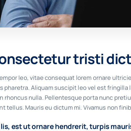
onsectetur tristi di
empor leo, vitae consequat lorem ornare ultrici
ies pharetra. Aliquam suscipit leo vel est fringilla
on rhoncus nulla. Pellentesque porta nunc preti
unt tellus. Mauris eu dictum mi. Vivamus non finib
is, est ut ornare hendrerit, turpis mauri