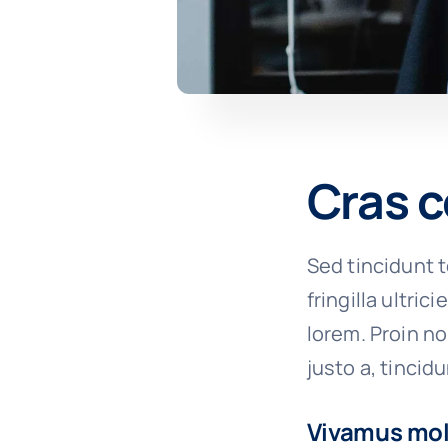
Cras c
Sed tincidunt t
fringilla ultric
lorem. Proin n
justo a, tincid
Vivamus moll