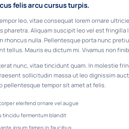
cus felis arcu cursus turpis.
empor leo, vitae consequat lorem ornare ultrici
ies pharetra. Aliquam suscipit leo vel est fringilla
on rhoncus nulla. Pellentesque porta nunc preti
unt tellus. Mauris eu dictum mi. Vivamus non finib
erat nunc, vitae tincidunt quam. In molestie fri
raesent sollicitudin massa ut leo dignissim auct
io pellentesque tempor sit amet at felis.
corper eleifend ornare vel augue
u tincidu fermentum blandit
ante ipsum fames in faucibus