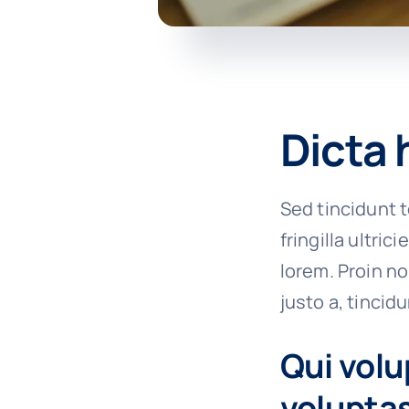
Dicta 
Sed tincidunt t
fringilla ultric
lorem. Proin n
justo a, tincid
Qui volu
voluptas