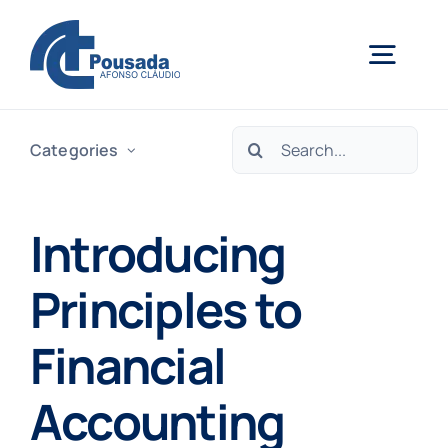
Skip
to
Togg
content
Navig
Search
Início
Categories
for:
Sobre nós
Introducing
Principles to
Faça Sua Reserva
Financial
Accounting